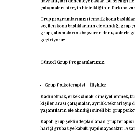
davranışları denemeye başlar. Bu özelliği il
çalışmaları bireyin biricikliğinin farkına va
Grup programlarımızı tematik konu başlıkları 
seçilen konu başlıklarının ele alındığı grup
grup çalışmalarına başvuran danışanlarla gö
geçiriyoruz.
Güncel Grup Programlarımız:
Grup Psikoterapisi – İlişkiler:
Kadınolmak, erkek olmak, cinsiyetlenmek, bunlarl
kişiler arası çatışmalar, ayrılık, tekrarlayıp
yaşantıların ele alındığı süreli bir grup psik
Kapalı grup şeklinde planlanan grup terapisi 
hariç) gruba üye kabulü yapılmayacaktır. Azami