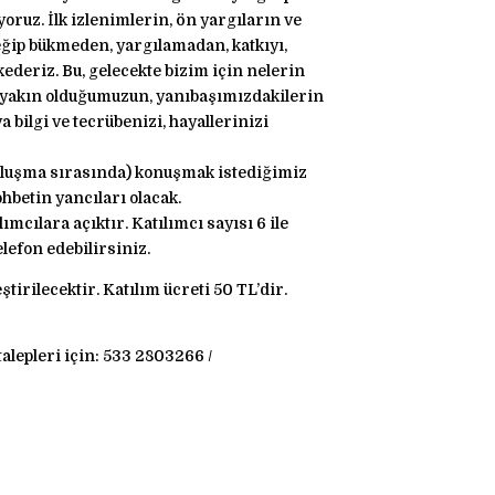
oruz. İlk izlenimlerin, ön yargıların ve
eğip bükmeden, yargılamadan, katkıyı,
deriz. Bu, gelecekte bizim için nelerin
 yakın olduğumuzun, yanıbaşımızdakilerin
 bilgi ve tecrübenizi, hayallerinizi
buluşma sırasında) konuşmak istediğimiz
hbetin yancıları olacak.
cılara açıktır. Katılımcı sayısı 6 ile
elefon edebilirsiniz.
irilecektir. Katılım ücreti 50 TL’dir.
talepleri için: 533 2803266 /