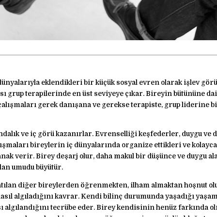
ünyalarıyla eklendikleri bir küçük sosyal evren olarak işlev gör
sı grup terapilerinde en üst seviyeye çıkar. Bireyin bütününe da
çalışmaları gerek danışana ve gerekse terapiste, grup liderine b
dalık ve iç görü kazanırlar. Evrenselliği keşfederler, duygu ve d
lışmaları bireylerin iç dünyalarında organize ettikleri ve kolay
lanak verir. Birey deşarj olur, daha makul bir düşünce ve duygu 
olan umudu büyütür.
atılan diğer bireylerden öğrenmekten, ilham almaktan hoşnut olu
 nasıl algıladığını kavrar. Kendi bilinç durumunda yaşadığı yaşa
şı algılandığını tecrübe eder. Birey kendisinin henüz farkında o