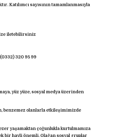
aktır. Katılımcı sayısının tamamlanmasıyla
e iletebilirsiniz
 (0332) 320 98 99
tılmaya, yüz yüze, sosyal medya üzerinden
en, benzemez olanlarla etkileşimimizde
r-gezer yaşamaktan çoğunlukla kurtulmamıza
k bir hayli önemli. Olağan sosyal gruplar