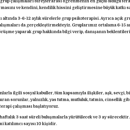
e grup çalışmaları bireylerarası öğrenmenin en güçlü olduğu tera
rmasını ve kendini, kendilik hissini geliştirmesine büyük katkı s
altında 3-6-12 aylık sürelerle grup psikoterapisi. Ayrıca açık g
 çalışmaları da gerçekleştirmekteyiz. Gruplarımız ortalama 6-15 
rüşme yaparak grup hakkında bilgi verip, danışanın beklentile
a ilgili sosyal kabuller, tüm kapsamıyla ilişkiler, aşk, sevgi, birl
 duran sorunlar, yalnızlık, yas tutma, mutluluk, tatmin, cinsellik 
oterapi çalışması başlatıyoruz.
haftalık 3 saat süreli buluşmalarla yürütülecek ve 3 ay sürecektir
 katılımcı sayısı 10 kişidir.