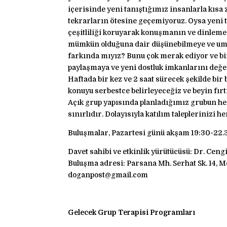
içerisinde yeni tanıştığımız insanlarla kısa 
tekrarların ötesine geçemiyoruz. Oysa yeni t
çeşitliliği koruyarak konuşmanın ve dinlemen
mümkün olduğuna dair düşünebilmeye ve umut
farkında mıyız? Bunu çok merak ediyor ve birl
paylaşmaya ve yeni dostluk imkanlarını değ
Haftada bir kez ve 2 saat sürecek şekilde b
konuyu serbestce belirleyeceğiz ve beyin fırt
Açık grup yapısında planladığımız grubun her 
sınırlıdır. Dolayısıyla katılım taleplerinizi h
Buluşmalar, Pazartesi günü akşam 19:30-22.30
Davet sahibi ve etkinlik yürütücüsü: Dr. Cen
Buluşma adresi: Parsana Mh. Serhat Sk. 14, Me
doganpost@gmail.com
Gelecek Grup Terapisi Programları