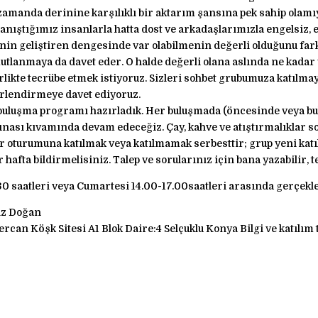
zamanda derinine karşılıklı bir aktarım şansına pek sahip olamıy
anıştığımız insanlarla hatta dost ve arkadaşlarımızla engelsiz, 
in geliştiren dengesinde var olabilmenin değerli olduğunu farke
lanmaya da davet eder. O halde değerli olana aslında ne kadar
ikte tecrübe etmek istiyoruz. Sizleri sohbet grubumuza katılmaya
erlendirmeye davet ediyoruz.
ir buluşma programı hazırladık. Her buluşmada (öncesinde veya 
ınası kıvamında devam edeceğiz. Çay, kahve ve atıştırmalıklar so
oturumuna katılmak veya katılmamak serbesttir; grup yeni katılım
er hafta bildirmelisiniz. Talep ve sorularınız için bana yazabilir, t
 saatleri veya Cumartesi 14.00-17.00saatleri arasında gerçekleşt
giz Doğan
rcan Köşk Sitesi A1 Blok Daire:4 Selçuklu Konya Bilgi ve katılım 