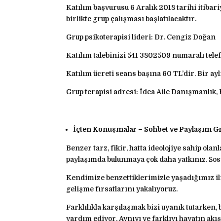
Katılım başvurusu 6 Aralık 2018 tarihi itiba
birlikte grup çalışması başlatılacaktır.
Grup psikoterapisi lideri: Dr. Cengiz Doğan
Katılım talebinizi 541 3802509 numaralı tel
Katılım ücreti seans başına 60 TL’dir. Bir aylı
Grup terapisi adresi: İdea Aile Danışmanlık
İçten Konuşmalar – Sohbet ve Paylaşım G
Benzer tarz, fikir, hatta ideolojiye sahip ola
paylaşımda bulunmaya çok daha yatkınız. Sos
Kendimize benzettiklerimizle yaşadığımız ili
gelişme fırsatlarını yakalıyoruz.
Farklılıkla karşılaşmak bizi uyanık tutarken
yardım ediyor. Aynıyı ve farklıyı hayatın ak