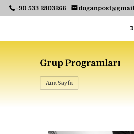
+90 533 2803266
doganpost@gmai
B
Grup Programları
Ana Sayfa