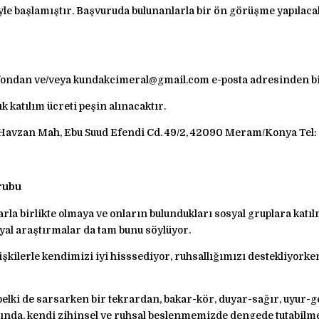
riyle başlamıştır. Başvuruda bulunanlarla bir ön görüşme yapılac
efondan ve/veya kundakcimeral@gmail.com e-posta adresinden biz
k katılım ücreti peşin alınacaktır.
, Havzan Mah, Ebu Suud Efendi Cd. 49/2, 42090 Meram/Konya Tel:
rubu
nlarla birlikte olmaya ve onların bulundukları sosyal gruplara ka
yal araştırmalar da tam bunu söylüyor.
şkilerle kendimizi iyi hisssediyor, ruhsallığımızı destekliyork
, belki de sarsarken bir tekrardan, bakar-kör, duyar-sağır, uyu
ışında, kendi zihinsel ve ruhsal beslenmemizde dengede tutabilme