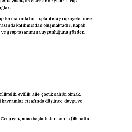
pötik yaklaşım olarak öne çıkar. Grup
ağlar.
rup formatında her toplantıda grup üyelerince
arasında katılımcıdan oluşmaktadır. Kapalı
ri ve grup tasarımına uygunluğunu gözden
iktelik, evlilik, aile, çocuk sahibi olmak,
gibi kavramlar etrafında düşünce, duygu ve
. Grup çalışması başladıktan sonra (ilk hafta