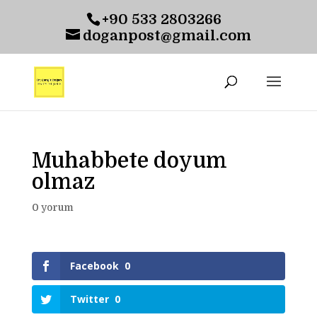
+90 533 2803266
doganpost@gmail.com
Muhabbete doyum
olmaz
0 yorum
Facebook
0
Twitter
0