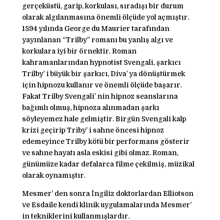
gerçeküstü, garip, korkulası, sıradışı bir durum
olarak algılanmasına önemli ölçüde yol açmıştır.
1894 yılında George du Maurier tarafından
yayınlanan “Trilby” romanı bu yanlış algı ve
korkulara iyi bir örnektir. Roman
kahramanlarından hypnotist Svengali, şarkıcı
Trilby’ i büyük bir şarkıcı, Diva’ ya dönüştürmek
için hipnozu kullanır ve önemli ölçüde başarır.
Fakat Trilby Svengali’ nin hipnoz seanslarına
bağımlı olmuş, hipnoza alınmadan şarkı
söyleyemez hale gelmiştir. Birgün Svengali kalp
krizi geçirip Triby’ i sahne öncesi hipnoz
edemeyince Trilby kötü bir performans gösterir
ve sahne hayatı asla eskisi gibi olmaz. Roman,
günümüze kadar defalarca filme çekilmiş, müzikal
olarak oynamıştır.
Mesmer’ den sonra İngiliz doktorlardan Elliotson
ve Esdaile kendi klinik uygulamalarında Mesmer’
in tekniklerini kullanmışlardır.