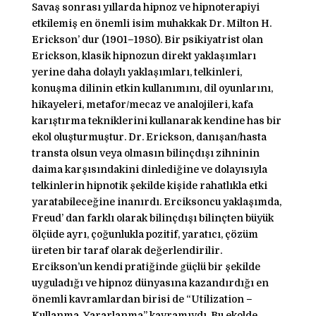
Savaş sonrası yıllarda hipnoz ve hipnoterapiyi
etkilemiş en önemli isim muhakkak Dr. Milton H.
Erickson’ dur (1901–1980). Bir psikiyatrist olan
Erickson, klasik hipnozun direkt yaklaşımları
yerine daha dolaylı yaklaşımları, telkinleri,
konuşma dilinin etkin kullanımını, dil oyunlarını,
hikayeleri, metafor/mecaz ve analojileri, kafa
karıştırma tekniklerini kullanarak kendine has bir
ekol oluşturmuştur. Dr. Erickson, danışan/hasta
transta olsun veya olmasın bilinçdışı zihninin
daima karşısındakini dinlediğine ve dolayısıyla
telkinlerin hipnotik şekilde kişide rahatlıkla etki
yaratabileceğine inanırdı. Erciksoncu yaklaşımda,
Freud’ dan farklı olarak bilinçdışı bilinçten büyük
ölçüde ayrı, çoğunlukla pozitif, yaratıcı, çözüm
üreten bir taraf olarak değerlendirilir.
Ercikson’un kendi pratiğinde güçlü bir şekilde
uyguladığı ve hipnoz dünyasına kazandırdığı en
önemli kavramlardan birisi de “Utilization –
Kullanma, Yararlanma” kavramıydı. Bu ekolde