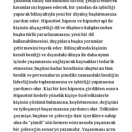
gündelik bilinç durumunun direnç geliştirebilecek
kısımlarını bypass ederek, bir yandan da işbirliği
yaparak bilinçaltıyla yeni bir diyalog başlatmasına
yardım eder. Hipnotist, hipnoz ve hipnoterapi ile
kişinin alışageldiği dil ve düşünce kalıplarından
başka türlü yararlanmasını, yeni bir dil
kullanabilmesini, duygulara başka yorumlar
getirmesini teşvik eder. Bilinçaltında kişinin
kendi benliği ve dışındaki dünya ile daha uyum
içinde yaşamasını sağlayacak kaynakları tedarik
etmesine, bugüne kadar kendisini oluşturan tüm
benlik ve personaların şimdiki zamandaki benliğin
liderliğinde toplanmasına ve işbirliği yapmasına
yardımcı olur. Kişi bir kez hipnoza girdikten sonra
Hipnotist hedefe yönelik kişiye özel telkinlerle
kişinin çözümü bulmasına, keşfetmesine, değişimi
ve iyileşmeyi başarmasına yardımcı olur. Telkinler
geçmişe, bugüne ve geleceğe dair içeriklere sahip
olsa da “şimdi” nin hemen sonrasında yaşanacak
bir geleceğin senaryo yazımıdır. Yaşanması arzu