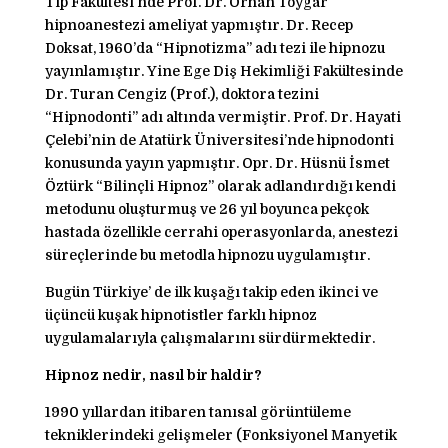
Tıp Fakültesi’nde Prof. Dr. Orhan Toygar
hipnoanestezi ameliyat yapmıştır. Dr. Recep
Doksat, 1960’da “Hipnotizma” adı tezi ile hipnozu
yayınlamıştır. Yine Ege Diş Hekimliği Fakültesinde
Dr. Turan Cengiz (Prof.), doktora tezini
“Hipnodonti” adı altında vermiştir. Prof. Dr. Hayati
Çelebi’nin de Atatürk Üniversitesi’nde hipnodonti
konusunda yayın yapmıştır. Opr. Dr. Hüsnü İsmet
Öztürk “Bilinçli Hipnoz” olarak adlandırdığı kendi
metodunu oluşturmuş ve 26 yıl boyunca pekçok
hastada özellikle cerrahi operasyonlarda, anestezi
süreçlerinde bu metodla hipnozu uygulamıştır.
Bugün Türkiye’ de ilk kuşağı takip eden ikinci ve
üçüncü kuşak hipnotistler farklı hipnoz
uygulamalarıyla çalışmalarını sürdürmektedir.
Hipnoz nedir, nasıl bir haldir?
1990 yıllardan itibaren tanısal görüntüleme
tekniklerindeki gelişmeler (Fonksiyonel Manyetik