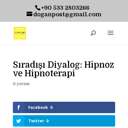
+90 533 2803266
doganpost@gmail.com
Sıradışı Diyalog: Hipnoz
ve Hipnoterapi
0 yorum
Facebook
0
Twitter
0