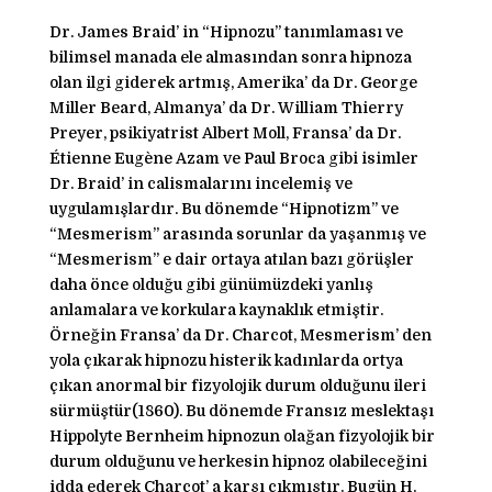
Dr. James Braid’ in “Hipnozu” tanımlaması ve
bilimsel manada ele almasından sonra hipnoza
olan ilgi giderek artmış, Amerika’ da Dr. George
Miller Beard, Almanya’ da Dr. William Thierry
Preyer, psikiyatrist Albert Moll, Fransa’ da Dr.
Étienne Eugène Azam ve Paul Broca gibi isimler
Dr. Braid’ in calismalarını incelemiş ve
uygulamışlardır. Bu dönemde “Hipnotizm” ve
“Mesmerism” arasında sorunlar da yaşanmış ve
“Mesmerism” e dair ortaya atılan bazı görüşler
daha önce olduğu gibi günümüzdeki yanlış
anlamalara ve korkulara kaynaklık etmiştir.
Örneğin Fransa’ da Dr. Charcot, Mesmerism’ den
yola çıkarak hipnozu histerik kadınlarda ortya
çıkan anormal bir fizyolojik durum olduğunu ileri
sürmüştür(1860). Bu dönemde Fransız meslektaşı
Hippolyte Bernheim hipnozun olağan fizyolojik bir
durum olduğunu ve herkesin hipnoz olabileceğini
idda ederek Charcot’ a karşı çıkmıştır. Bugün H.