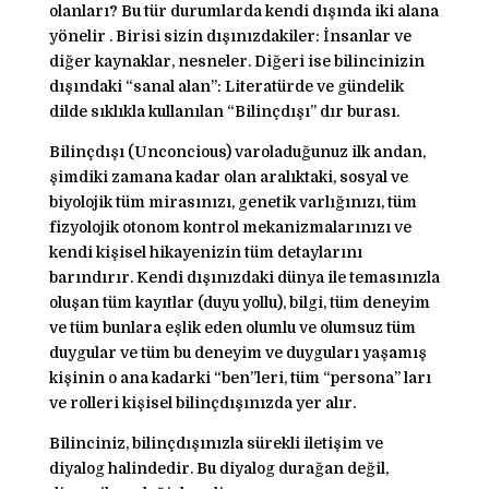
olanları? Bu tür durumlarda kendi dışında iki alana
yönelir . Birisi sizin dışınızdakiler: İnsanlar ve
diğer kaynaklar, nesneler. Diğeri ise bilincinizin
dışındaki “sanal alan”: Literatürde ve gündelik
dilde sıklıkla kullanılan “Bilinçdışı” dır burası.
Bilinçdışı (Unconcious) varoladuğunuz ilk andan,
şimdiki zamana kadar olan aralıktaki, sosyal ve
biyolojik tüm mirasınızı, genetik varlığınızı, tüm
fizyolojik otonom kontrol mekanizmalarınızı ve
kendi kişisel hikayenizin tüm detaylarını
barındırır. Kendi dışınızdaki dünya ile temasınızla
oluşan tüm kayıtlar (duyu yollu), bilgi, tüm deneyim
ve tüm bunlara eşlik eden olumlu ve olumsuz tüm
duygular ve tüm bu deneyim ve duyguları yaşamış
kişinin o ana kadarki “ben”leri, tüm “persona” ları
ve rolleri kişisel bilinçdışınızda yer alır.
Bilinciniz, bilinçdışınızla sürekli iletişim ve
diyalog halindedir. Bu diyalog durağan değil,