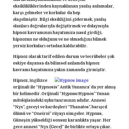
eksiklikliklerinden kaynaklanan yanlış anlamalar,
karşı gelmeler ve korkular da hep
olagelmiştir. Bilgi eksikliğini gidermek, yanlış
olanları doğrularıyla değiştirmek ve dolayısıyla
hipnoz kavramının hayatımıza nasıl girdiği,
hipnozun ne olduğunu ve ne olmadığını bilmek
yersiz korkuları ortadan kaldırabilir.
Hipnoz olarak tarif edilen durum ve tecrübeler çok
eskiye dayansa da bilimsel anlamda hipnoz
kavramı hayatımıza yakın zamanda girmiştir.
Hipnoz, ingilizce
orijinali ile “Hypnosis” Antik Yunanca’ da yer almış
bir kelimedir. Orijinali “Hypnus/Hypnos” Yunan
mitolojisindeki uyku tanrısının adıdır. Annesi
“Nyx”, geceyi ve kardeşleri “Thanatos”, barışcıl
ölümü ve “Oneiroi” rüyayı simgeler. Hypnus,
Güneşin yükseldiği sonsuz karanlıkta yaşar. Her
gece annesi “Nyx (Gece)” ile birlikte ortaya çıkar.