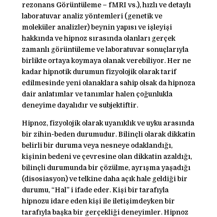
rezonans Görüntüleme – fMRI vs.), hızlı ve detaylı
laboratuvar analiz yöntemleri (genetik ve
moleküler analizler) beynin yapısı ve işleyişi
hakkında ve hipnoz sırasında olanları gerçek
zamanlı görüntüleme ve laboratuvar sonuçlarıyla
birlikte ortaya koymaya olanak verebiliyor. Her ne
kadar hipnotik durumun fizyolojik olarak tarif
edilmesinde yeni olanaklara sahip olsak da hipnoza
dair anlatımlar ve tanımlar halen çoğunlukla
deneyime dayalıdır ve subjektiftir.
Hipnoz, fizyolojik olarak uyanıklık ve uyku arasında
bir zihin-beden durumudur. Bilinçli olarak dikkatin
belirli bir duruma veya nesneye odaklandığı,
kişinin bedeni ve çevresine olan dikkatin azaldığı,
bilinçli durumunda bir çözülme, ayrışma yaşadığı
(disosiasyon) ve telkine daha açık hale geldiği bir
durumu, “Hal” i ifade eder. Kişi bir tarafıyla
hipnozu idare eden kişi ile iletişimdeyken bir
tarafıyla başka bir gerçekliği deneyimler. Hipnoz