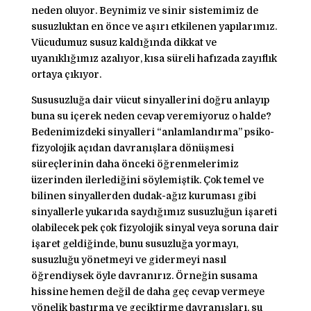
neden oluyor. Beynimiz ve sinir sistemimiz de
susuzluktan en önce ve aşırı etkilenen yapılarımız.
Vücudumuz susuz kaldığında dikkat ve
uyanıklığımız azalıyor, kısa süreli hafızada zayıflık
ortaya çıkıyor.
Sususuzluğa dair vücut sinyallerini doğru anlayıp
buna su içerek neden cevap veremiyoruz o halde?
Bedenimizdeki sinyalleri “anlamlandırma” psiko-
fizyolojik açıdan davranışlara dönüşmesi
süreçlerinin daha önceki öğrenmelerimiz
üzerinden ilerlediğini söylemiştik. Çok temel ve
bilinen sinyallerden dudak-ağız kuruması gibi
sinyallerle yukarıda saydığımız susuzluğun işareti
olabilecek pek çok fizyolojik sinyal veya soruna dair
işaret geldiğinde, bunu susuzluğa yormayı,
susuzluğu yönetmeyi ve gidermeyi nasıl
öğrendiysek öyle davranırız. Örneğin susama
hissine hemen değil de daha geç cevap vermeye
yönelik bastırma ve geçiktirme davranışları, su