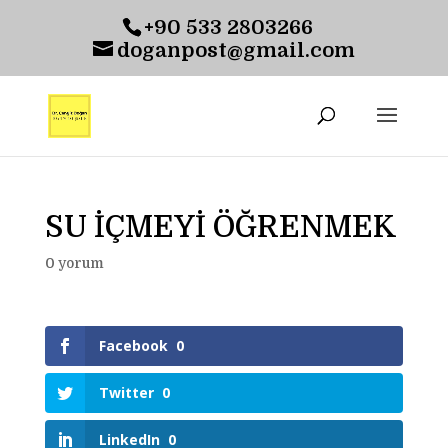
+90 533 2803266
doganpost@gmail.com
SU İÇMEYİ ÖĞRENMEK
0 yorum
Facebook
0
Twitter
0
LinkedIn
0