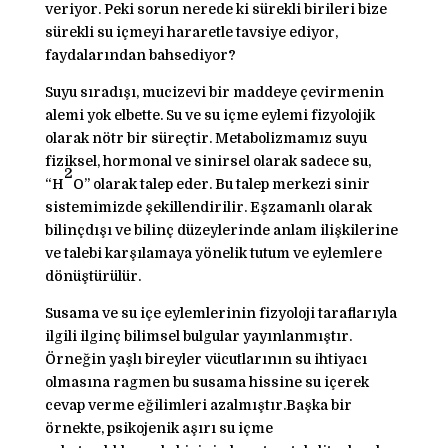
veriyor. Peki sorun nerede ki sürekli birileri bize
sürekli su içmeyi hararetle tavsiye ediyor,
faydalarından bahsediyor?
Suyu sıradışı, mucizevi bir maddeye çevirmenin
alemi yok elbette. Su ve su içme eylemi fizyolojik
olarak nötr bir süreçtir. Metabolizmamız suyu
fiziksel, hormonal ve sinirsel olarak sadece su,
2
“H
O” olarak talep eder. Bu talep merkezi sinir
sistemimizde şekillendirilir. Eşzamanlı olarak
bilinçdışı ve bilinç düzeylerinde anlam ilişkilerine
ve talebi karşılamaya yönelik tutum ve eylemlere
dönüştürülür.
Susama ve su içe eylemlerinin fizyoloji taraflarıyla
ilgili ilginç bilimsel bulgular yayınlanmıştır.
Örneğin yaşlı bireyler vücutlarının su ihtiyacı
olmasına ragmen bu susama hissine su içerek
cevap verme eğilimleri azalmıştır.Başka bir
örnekte, psikojenik aşırı su içme