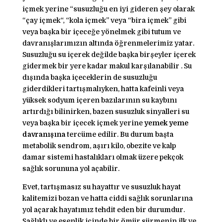
içmek yerine “susuzluğu en iyi gideren şey olarak
“çay içmek“, “kola içmek” veya “bira içmek” gibi
veya başka bir içeceğe yönelmek gibi tutum ve
davranışlarımızın altında öğrenmelerimiz yatar.
Susuzluğu su içerek değilde başka birşeyler içerek
gidermek bir yere kadar makul karşılanabilir . Su
dışında başka içeceklerin de susuzluğu
giderdikleri tartışmalıyken, hatta kafeinli veya
yüksek sodyum içeren bazılarının su kaybını
artırdığı bilinirken, bazen susuzluk sinyalleri su
veya başka bir içecek içmek yerine
yemek yeme
davranışına
tercüme edilir. Bu durum başta
metabolik sendrom, aşırı kilo, obezite ve kalp
damar sistemi hastalıkları olmak üzere pekçok
sağlık sorununa yol açabilir.
Evet, tartışmasız su hayattır ve susuzluk hayat
kalitemizi bozan ve hatta ciddi sağlık sorunlarına
yol açarak hayatımız tehdit eden bir durumdur.
Sağlıklı ve esenlik içinde bir ömür sürmenin ilk ve