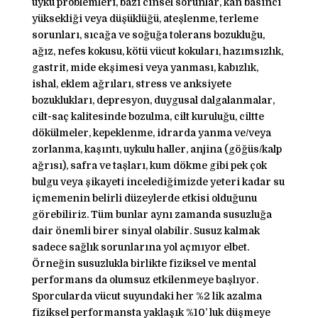
uyku problemleri, bazı cinsel sorunlar, kan basıncı
yüksekliği veya düşüklüğü, ateşlenme, terleme
sorunları, sıcağa ve soğuğa tolerans bozukluğu,
ağız, nefes kokusu, kötü vücut kokuları, hazımsızlık,
gastrit, mide ekşimesi veya yanması, kabızlık,
ishal, eklem ağrıları, stress ve anksiyete
bozuklukları, depresyon, duygusal dalgalanmalar,
cilt-saç kalitesinde bozulma, cilt kuruluğu, ciltte
dökülmeler, kepeklenme, idrarda yanma ve/veya
zorlanma, kaşıntı, uykulu haller, anjina (göğüs/kalp
ağrısı), safra ve taşları, kum dökme gibi pek çok
bulgu veya şikayeti incelediğimizde yeteri kadar su
içmemenin belirli düzeylerde etkisi olduğunu
görebiliriz. Tüm bunlar aynı zamanda susuzluğa
dair önemli birer sinyal olabilir. Susuz kalmak
sadece sağlık sorunlarına yol açmıyor elbet.
Örneğin susuzlukla birlikte fiziksel ve mental
performans da olumsuz etkilenmeye başlıyor.
Sporcularda vücut suyundaki her %2 lik azalma
fiziksel performansta yaklaşık %10’ luk düşmeye