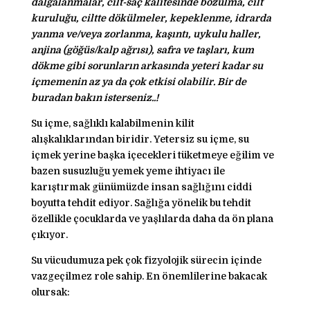
dalgalanmalar, cilt-saç kalitesinde bozulma, cilt
kuruluğu, ciltte dökülmeler, kepeklenme, idrarda
yanma ve/veya zorlanma, kaşıntı, uykulu haller,
anjina (göğüs/kalp ağrısı), safra ve taşları, kum
dökme gibi sorunların arkasında yeteri kadar su
içmemenin az ya da çok etkisi olabilir. Bir de
buradan bakın isterseniz..!
Su içme, sağlıklı kalabilmenin kilit
alışkalıklarından biridir. Yetersiz su içme, su
içmek yerine başka içecekleri tüketmeye eğilim ve
bazen susuzluğu yemek yeme ihtiyacı ile
karıştırmak günümüzde insan sağlığını ciddi
boyutta tehdit ediyor. Sağlığa yönelik bu tehdit
özellikle çocuklarda ve yaşlılarda daha da ön plana
çıkıyor.
Su vücudumuza pek çok fizyolojik sürecin içinde
vazgeçilmez role sahip. En önemlilerine bakacak
olursak: