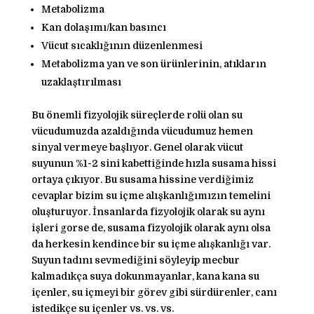
Metabolizma
Kan dolaşımı/kan basıncı
Vücut sıcaklığının düzenlenmesi
Metabolizma yan ve son ürünlerinin, atıkların
uzaklaştırılması
Bu önemli fizyolojik süreçlerde rolü olan su
vücudumuzda azaldığında vücudumuz hemen
sinyal vermeye başlıyor. Genel olarak vücut
suyunun %1-2 sini kabettiğinde hızla susama hissi
ortaya çıkıyor. Bu susama hissine verdiğimiz
cevaplar bizim su içme alışkanlığımızın temelini
oluşturuyor. İnsanlarda fizyolojik olarak su aynı
işleri gorse de, susama fizyolojik olarak aynı olsa
da herkesin kendince bir su içme alışkanlığı var.
Suyun tadını sevmediğini söyleyip mecbur
kalmadıkça suya dokunmayanlar, kana kana su
içenler, su içmeyi bir görev gibi sürdürenler, canı
istedikçe su içenler vs. vs. vs.