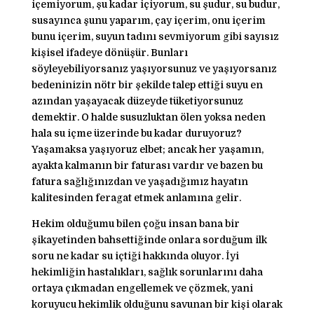
içemiyorum, şu kadar içiyorum, su şudur, su budur,
susayınca şunu yaparım, çay içerim, onu içerim
bunu içerim, suyun tadını sevmiyorum gibi sayısız
kişisel ifadeye dönüşür. Bunları
söyleyebiliyorsanız yaşıyorsunuz ve yaşıyorsanız
bedeninizin nötr bir şekilde talep ettiği suyu en
azından yaşayacak düzeyde tüketiyorsunuz
demektir. O halde susuzluktan ölen yoksa neden
hala su içme üzerinde bu kadar duruyoruz?
Yaşamaksa yaşıyoruz elbet; ancak her yaşamın,
ayakta kalmanın bir faturası vardır ve bazen bu
fatura sağlığınızdan ve yaşadığımız hayatın
kalitesinden feragat etmek anlamına gelir.
Hekim olduğumu bilen çoğu insan bana bir
şikayetinden bahsettiğinde onlara sorduğum ilk
soru ne kadar su içtiği hakkında oluyor. İyi
hekimliğin hastalıkları, sağlık sorunlarını daha
ortaya çıkmadan engellemek ve çözmek, yani
koruyucu hekimlik olduğunu savunan bir kişi olarak