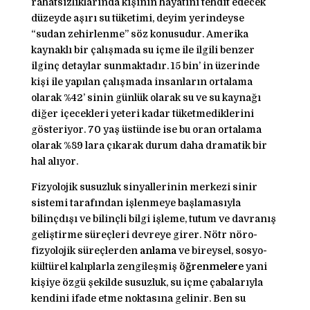
rahatsızlıklarında kişinin hayatını tehdit edecek
düzeyde aşırı su tüketimi, deyim yerindeyse
“sudan zehirlenme” söz konusudur. Amerika
kaynaklı bir çalışmada su içme ile ilgili benzer
ilginç detaylar sunmaktadır. 15 bin’ in üzerinde
kişi ile yapılan çalışmada insanların ortalama
olarak %42’ sinin günlük olarak su ve su kaynağı
diğer içecekleri yeteri kadar tüketmediklerini
gösteriyor. 70 yaş üstünde ise bu oran ortalama
olarak %89 lara çıkarak durum daha dramatik bir
hal alıyor.
Fizyolojik susuzluk sinyallerinin merkezi sinir
sistemi tarafından işlenmeye başlamasıyla
bilinçdışı ve bilinçli bilgi işleme, tutum ve davranış
geliştirme süreçleri devreye girer. Nötr nöro-
fizyolojik süreçlerden
anlama
ve bireysel, sosyo-
kültürel kalıplarla zengileşmiş
öğrenmelere
yani
kişiye özgü şekilde susuzluk, su içme çabalarıyla
kendini ifade etme noktasına gelinir. Ben su